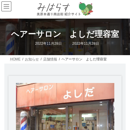
コ
ナ
ン
ビ
テ
ゲ
ン
ー
ツ
シ
へ
ョ
ヘアーサロン よしだ理容室
ス
ン
キ
に
最
2022年11月28日
2022年11月28日
ッ
移
終
プ
動
更
新
日
HOME
お知らせ
店舗情報
ヘアーサロン よしだ理容室
時
: