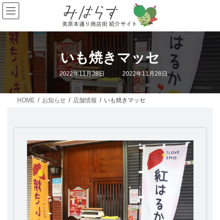
コ
ナ
ン
ビ
テ
ゲ
ン
ー
ツ
シ
へ
ョ
いも焼きマッセ
ス
ン
キ
に
最
2022年11月28日
2022年11月28日
ッ
移
終
プ
動
更
新
日
HOME
お知らせ
店舗情報
いも焼きマッセ
時
: