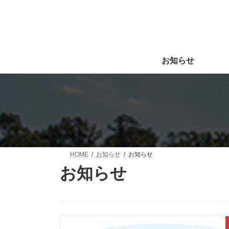
コ
ナ
ン
ビ
テ
ゲ
ン
ー
ツ
シ
へ
ョ
お知らせ
ス
ン
キ
に
ッ
移
プ
動
HOME
お知らせ
お知らせ
お知らせ