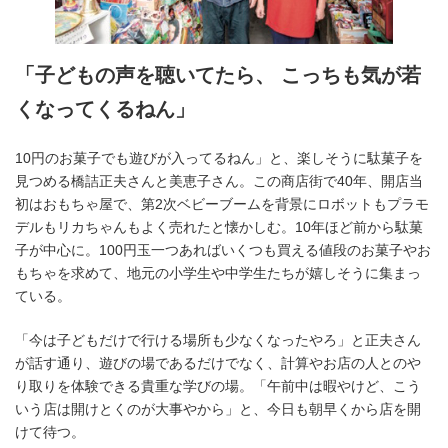
「子どもの声を聴いてたら、 こっちも気が若
くなってくるねん」
10円のお菓子でも遊びが入ってるねん」と、楽しそうに駄菓子を
見つめる橋詰正夫さんと美恵子さん。この商店街で40年、開店当
初はおもちゃ屋で、第2次ベビーブームを背景にロボットもプラモ
デルもリカちゃんもよく売れたと懐かしむ。10年ほど前から駄菓
子が中心に。100円玉一つあればいくつも買える値段のお菓子やお
もちゃを求めて、地元の小学生や中学生たちが嬉しそうに集まっ
ている。
「今は子どもだけで行ける場所も少なくなったやろ」と正夫さん
が話す通り、遊びの場であるだけでなく、計算やお店の人とのや
り取りを体験できる貴重な学びの場。「午前中は暇やけど、こう
いう店は開けとくのが大事やから」と、今日も朝早くから店を開
けて待つ。