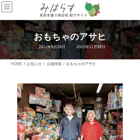
コ
ナ
ン
ビ
テ
ゲ
ン
ー
ツ
シ
へ
ョ
おもちゃのアサヒ
ス
ン
キ
に
最
2022年9月26日
2022年11月28日
ッ
移
終
プ
動
更
新
日
HOME
お知らせ
店舗情報
おもちゃのアサヒ
時
: